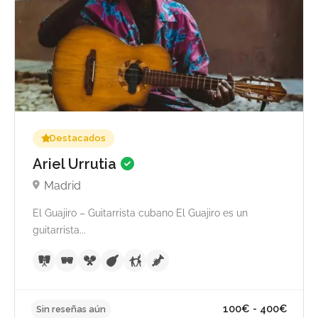
100€ - 600
Sin reseñas aún
Destacados
Ariel Urrutia
Madrid
El Guajiro – Guitarrista cubano El Guajiro es un
guitarrista...