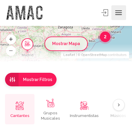
2
Mostrar Mapa
Leaflet
| ©
OpenStreetMap
contributors
Mostrar Filtros
Grupos
Cantantes
Instrumentistas
Músicos
Musicales