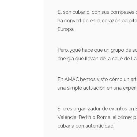
El son cubano, con sus compases co
ha convertido en el corazón palpita
Europa.
Pero, ¿qué hace que un grupo de so
energía que llevan de la calle de L
Cantantes,
Desta
Instrumentistas
En AMAC hemos visto cómo un artis
Ariel
una simple actuación en una experi
Urrut
Madri
Si eres organizador de eventos en 
El Guajir
Valencia, Berlín o Roma, el primer 
Guitarrist
cubana con autenticidad.
cubano E