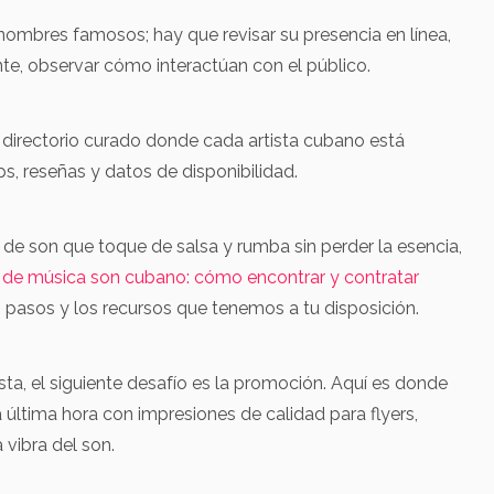
Cat
s un
Curbeloc es un
08
..
pianista y...
 nombres famosos; hay que revisar su presencia en línea,
Es
e, observar cómo interactúan con el público.
Jav
100€ - 400€
Cab
n directorio curado donde cada artista cubano está
can
ips, reseñas y datos de disponibilidad.
cuy
o de son que toque de salsa y rumba sin perder la esencia,
de música son cubano: cómo encontrar y contratar
 pasos y los recursos que tenemos a tu disposición.
sta, el siguiente desafío es la promoción. Aquí es donde
a última hora con impresiones de calidad para flyers,
 vibra del son.