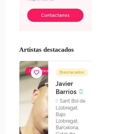
Contactanos
Artistas destacados
Instrumentistas,
Grupos
Destacados
Destacados
Profesores
Musicales
vier
Carlos
rrios
Reyes
(Compota)
ant Boi de
bregat,
jo
Sant Feliu
bregat,
de Codines,
rcelona,
Vallés