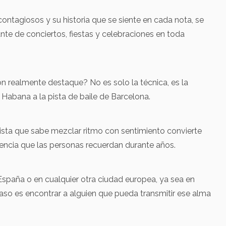
ntagiosos y su historia que se siente en cada nota, se
nte de conciertos, fiestas y celebraciones en toda
n realmente destaque? No es solo la técnica, es la
a Habana a la pista de baile de Barcelona.
Músicos
Cantantes
cados
Destacados
ta que sabe mezclar ritmo con sentimiento convierte
Yasser
Ja
encia que las personas recuerdan durante años.
ia
Curbeloc
Ba
d
S
España o en cualquier otra ciudad europea, ya sea en
Llo
Barcelona
o –
Ba
paso es encontrar a alguien que pueda transmitir ese alma
a
Llo
Nacido en La
l
Ba
Habana, Yasser