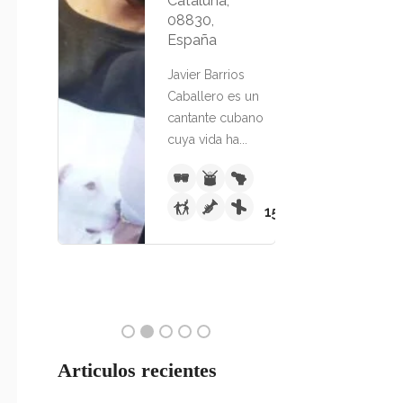
aluña,
Oriental,
830,
Barcelona,
paña
Cataluña,
08182, España
ier Barrios
allero es un
Percusionista y
tante cubano
baterista cubano
a vida ha...
con una sólida
trayectoria en
la...
150€ - 700€
150€ - 600€
Articulos recientes