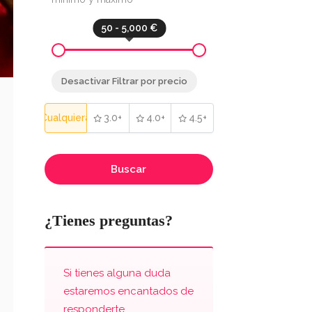
50 - 5,000 €
Desactivar Filtrar por precio
Cualquiera
3.0+
4.0+
4.5+
Buscar
¿Tienes preguntas?
Si tienes alguna duda
estaremos encantados de
responderte.