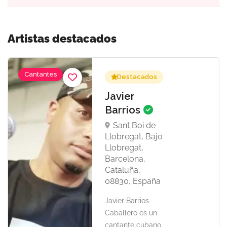
Artistas destacados
Cantantes
Destacados
Javier
Barrios
Sant Boi de
Llobregat, Bajo
Llobregat,
Barcelona,
Cataluña,
08830, España
Javier Barrios
Caballero es un
cantante cubano